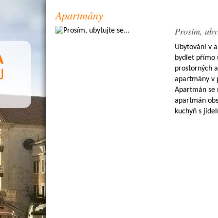
Apartmány
Prosím, ubyt
Ubytování v a
bydlet přímo 
prostorných a
apartmány v 
Apartmán se 
apartmán obsa
kuchyň s jíde
koutem, umyv
lodžií s výh
pohodlně ubyt
zajištěno v 