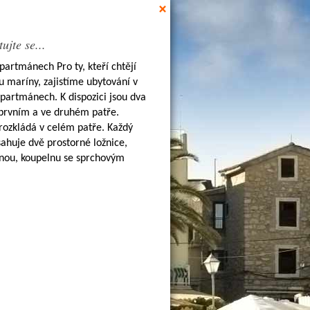
×
ujte se...
partmánech Pro ty, kteří chtějí
u maríny, zajistíme ubytování v
partmánech. K dispozici jsou dva
prvním a ve druhém patře.
rozkládá v celém patře. Každý
huje dvě prostorné ložnice,
lnou, koupelnu se sprchovým
adlem a toaletou a prostornou
ledem na moře. V apartmánu se
ují 4 až 5 osob. Parkování aut je
zahradě před domem. Vzd