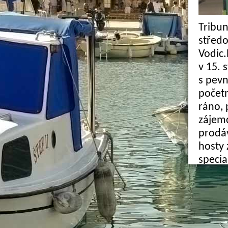
Tribun
střed
Vodic.
v 15. 
s pevn
početn
ráno, 
zájemc
prodáv
hosty 
specia