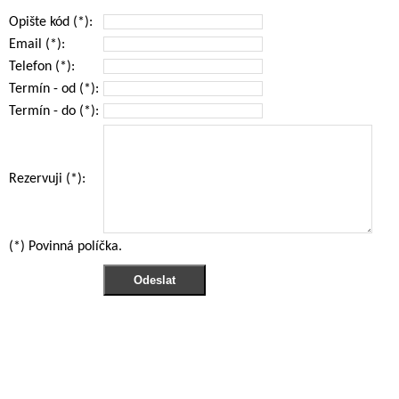
Opište kód
(*)
:
Email
(*)
:
Telefon
(*)
:
Termín - od
(*)
:
Termín - do
(*)
:
Rezervuji
(*)
:
(*)
Povinná políčka.